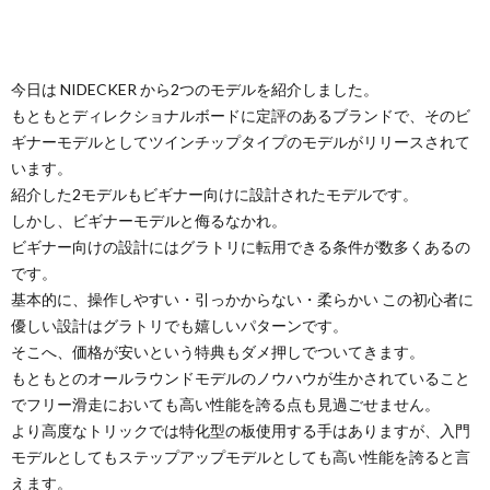
今日は NIDECKER から2つのモデルを紹介しました。
もともとディレクショナルボードに定評のあるブランドで、そのビ
ギナーモデルとしてツインチップタイプのモデルがリリースされて
います。
紹介した2モデルもビギナー向けに設計されたモデルです。
しかし、ビギナーモデルと侮るなかれ。
ビギナー向けの設計にはグラトリに転用できる条件が数多くあるの
です。
基本的に、操作しやすい・引っかからない・柔らかい この初心者に
優しい設計はグラトリでも嬉しいパターンです。
そこへ、価格が安いという特典もダメ押しでついてきます。
もともとのオールラウンドモデルのノウハウが生かされていること
でフリー滑走においても高い性能を誇る点も見過ごせません。
より高度なトリックでは特化型の板使用する手はありますが、入門
モデルとしてもステップアップモデルとしても高い性能を誇ると言
えます。