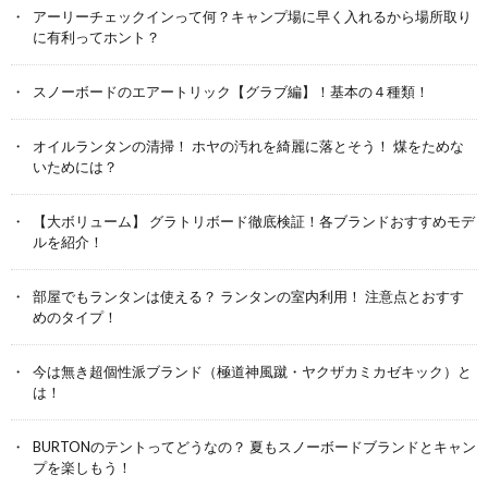
アーリーチェックインって何？キャンプ場に早く入れるから場所取り
に有利ってホント？
スノーボードのエアートリック【グラブ編】！基本の４種類！
オイルランタンの清掃！ ホヤの汚れを綺麗に落とそう！ 煤をためな
いためには？
【大ボリューム】 グラトリボード徹底検証！各ブランドおすすめモデ
ルを紹介！
部屋でもランタンは使える？ ランタンの室内利用！ 注意点とおすす
めのタイプ！
今は無き超個性派ブランド（極道神風蹴・ヤクザカミカゼキック）と
は！
BURTONのテントってどうなの？ 夏もスノーボードブランドとキャン
プを楽しもう！