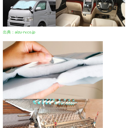
出典：aizu-rv.co.jp