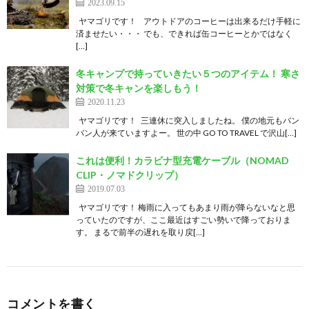
2023.09.15
ヤマゴリです！ アウトドアのコーヒーは出来るだけ手軽に
済ませたい・・・ でも、できれば缶コーヒーとかではなく
[…]
冬キャンプで持っていきたい５つのアイテム！ 寒さ
対策で冬キャンを楽しもう！
2020.11.23
ヤマゴリです！ 三連休に突入しましたね。 僕の地元もバン
バン人が来ていますよー。 世の中 GO TO TRAVEL で沢山[…]
これは便利！カラビナ型充電ケーブル（NOMAD
CLIP・ノマドクリップ）
2019.07.03
ヤマゴリです！ 梅雨に入ってもあまり雨が降らないなと思
っていたのですが、ここ最近はすごい勢いで降っておりま
す。 まるで前半の遅れを取り戻[…]
コメントを書く