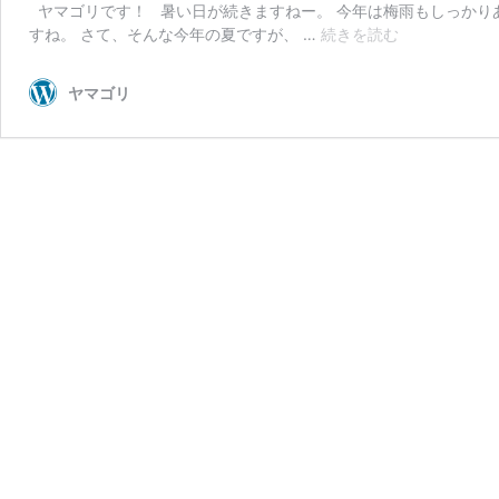
ヤマゴリです！ 暑い日が続きますねー。 今年は梅雨もしっかり
グ
すね。 さて、そんな今年の夏ですが、 …
続きを読む
ラ
ト
ヤマゴリ
リ
に
お
す
す
め
な
板
（BURTON・
バ
ー
ト
ン）
2020-
2021