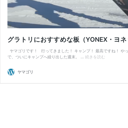
グラトリにおすすめな板（YONEX・ヨネック
ヤマゴリです！ 行ってきました！ キャンプ！ 最高ですね！ や
グ
で、ついにキャンプへ繰り出した週末。 …
続きを読む
ラ
ト
ヤマゴリ
リ
に
お
す
す
め
な
板
（YONEX・